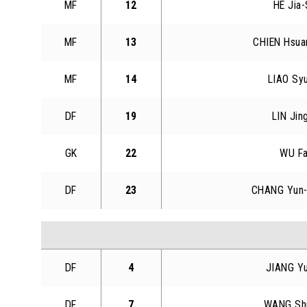
MF
12
HE Jia-
MF
13
CHIEN Hsua
MF
14
LIAO Sy
DF
19
LIN Jin
GK
22
WU F
DF
23
CHANG Yun-
DF
4
JIANG Y
DF
7
WANG Sh