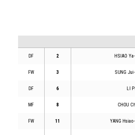
DF
2
HSIAO Ya
FW
3
SUNG Jui
DF
6
LI P
MF
8
CHOU Ch
FW
11
YANG Hsiao