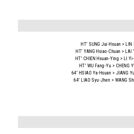
HT' SUNG Jui-Hsuan > LIN 
HT' YANG Hsiao-Chuan > LAI 
HT' CHIEN Hsuan-Ying > LI Yi
HT' WU Fang-Yu > CHENG Y
64' HSIAO Ya-Hsuan > JIANG Y
64' LIAO Syu-Jhen > WANG Sh