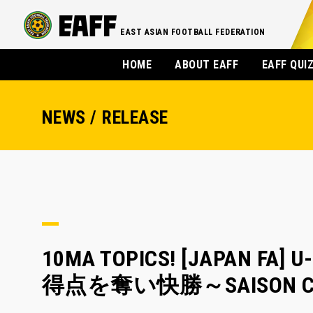
EAST ASIAN FOOTBALL FEDERATION
HOME
ABOUT EAFF
EAFF QUI
NEWS / RELEASE
10MA TOPICS! [JAPA
得点を奪い快勝～SAISON CAR