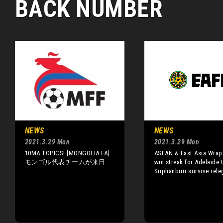
BACK NUMBER
NEWS
NEWS
2021.3.29 Mon
2021.3.29 Mon
10MA TOPICS! [MONGOLIA FA]
ASEAN & East Asia Wrap:
モンゴル代表チームが来日
win streak for Adelaide 
Suphanburi survive rele