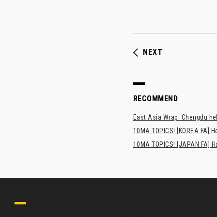
NEXT
RECOMMEND
East Asia Wrap: Chengdu hel
10MA TOPICS! [KOREA FA] H
10MA TOPICS! [JAPAN FA] Has