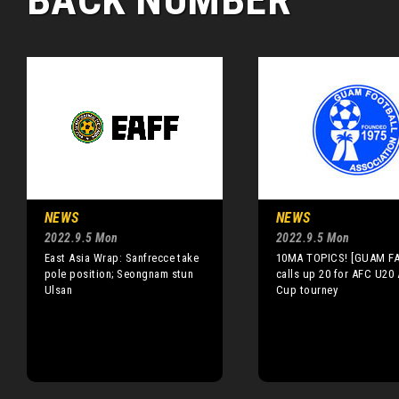
NEWS
NEWS
2022.9.5 Mon
2022.9.5 Mon
East Asia Wrap: Sanfrecce take
10MA TOPICS! [GUAM FA
pole position; Seongnam stun
calls up 20 for AFC U20 
Ulsan
Cup tourney