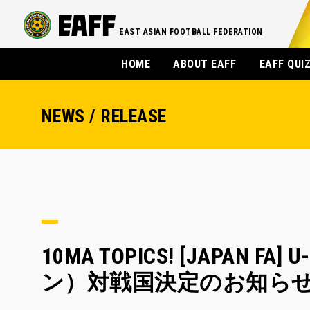
EAST ASIAN FOOTBALL FEDERATION
HOME
ABOUT EAFF
EAFF QUI
NEWS / RELEASE
10MA TOPICS! [JAPAN
ン）対戦国決定のお知ら