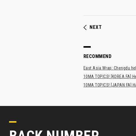
NEXT
RECOMMEND
East Asia Wrap: Chengdu hel
10MA TOPICS! [KOREA FA] H
10MA TOPICS! [JAPAN FA] Has
BACK NUMBER