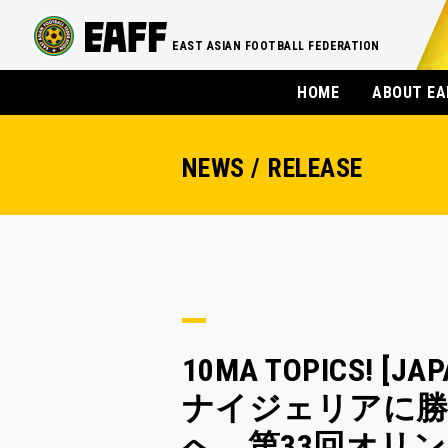
EAST ASIAN FOOTBALL FEDERATION
HOME
ABOUT EA
NEWS / RELEASE
10MA TOPICS! 
ナイジェリアに勝
へ 第33回オリン