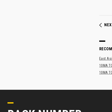
NEX
RECO
East Asi
10MA TO
10MA TO