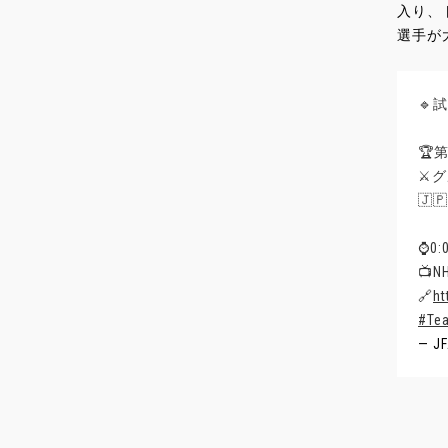
入り、
選手が
🔹
🏆
⚔️
🇯
⌚️0:
📺
🔗
ht
#Te
— J