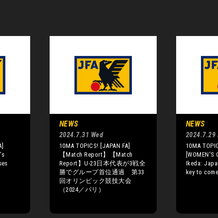
NEWS
NEWS
2024.7.31 Wed
2024.7.29
A]
10MA TOPICS! [JAPAN FA]
10MA TOPIC
’s
【Match Report】【Match
[WOMEN'S 
ses
Report】U-23日本代表が3戦全
Ikeda: Japa
勝でグループ首位通過 第33
key to come
回オリンピック競技大会
（2024／パリ）