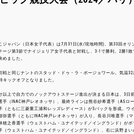
こジャパン（日本女子代表）は7月31日(水/現地時間)、第33回オリ
テージ第3節でナイジェリア女子代表と対戦し、3-1で勝利。2勝1
決めました。
初戦と同じナントのスタッド・ドゥ・ラ・ボージョワール。気温32
7時キックオフとなりました。
け以上で自力でのノックアウトステージ進出が決まる日本は、3日前
選手（INAC神戸レオネッサ）、最終ラインは熊谷紗希選手（AS
手（ともに三菱重工浦和レッズレディース）が3バックを形成。ウ
都弥選手（ともにINAC神戸レオネッサ）が入り、長谷川唯選手（
林穂之香選手（ウェストハム・ユナイテッド／イングランド）がボ
手（ウェストハム・ユナイテッド／イングランド）、右に浜野まい