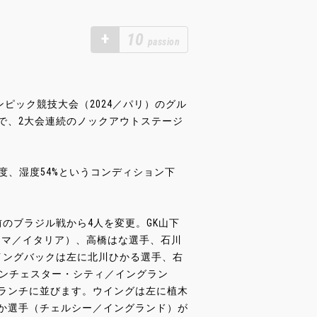
+
10
passion
ンピック競技大会（2024／パリ）のグル
敗で、2大会連続のノックアウトステージ
度、湿度54%というコンディション下
のブラジル戦から4人を変更。GK山下
ローマ／イタリア）、高橋はな選手、石川
イングバックは左に北川ひかる選手、右
マンチェスター・シティ／イングラン
ランチに並びます。ウイングは左に植木
か選手（チェルシー／イングランド）が