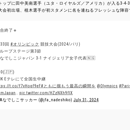
トップに田中美南選手（ユタ・ロイヤルズ／アメリカ）が入る3-4-
大会初出場、植木選手が初スタメンに名を連ねるフレッシュな陣容で臨み
試合終了🔹
第33回
#オリンピック
競技大会(2024/パリ)
グループステージ第3節
🇵なでしこジャパン 3-1 ナイジェリア女子代表🇳🇬
00(🇯🇵)
NHK Eテレにて全国生中継
tps://t.co/f7vHoqf9eF
#ともに掴もう最高の瞬間を
@Olympics
#Pari
amJapan
…
pic.twitter.com/HZzNXh9flX
FAなでしこサッカー (@jfa_nadeshiko)
July 31, 2024