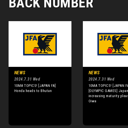
BACK NUMBER
NEWS
NEWS
2024.7.31 Wed
2024.7.31 Wed
10MA TOPICS! [JAPAN FA]
10MA TOPICS! [JAPAN F
Honda heads to Bhutan
[OLYMPIC GAMES] Japan
increasing maturity plea
Oiwa