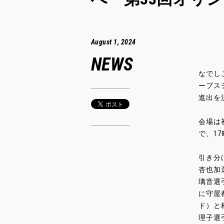
August 1, 2024
NEWS
なでし
ープス
進出を
会場は
で、1
引き分
杏也加
璃音選
に守屋
ド）と
理子選