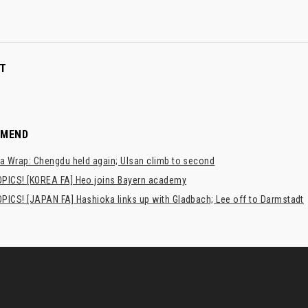
T
MMEND
a Wrap: Chengdu held again; Ulsan climb to second
PICS! [KOREA FA] Heo joins Bayern academy
PICS! [JAPAN FA] Hashioka links up with Gladbach; Lee off to Darmstadt