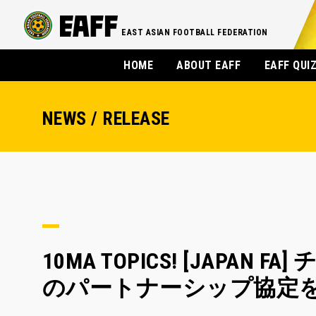
EAST ASIAN FOOTBALL FEDERATION
HOME
ABOUT EAFF
EAFF QUI
NEWS / RELEASE
10MA TOPICS! [JAP
のパートナーシップ協定