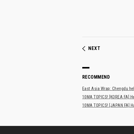
NEXT
RECOMMEND
East Asia Wrap: Chengdu hel
10MA TOPICS! [KOREA FA] H
10MA TOPICS! [JAPAN FA] Has