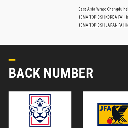
East Asia Wrap: Chengdu hel
10MA TOPICS! [KOREA FA] H
10MA TOPICS! [JAPAN FA] Has
BACK NUMBER