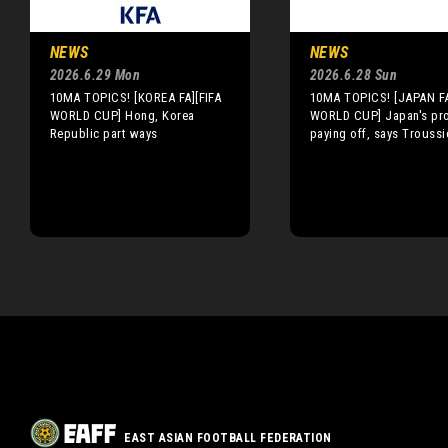
NEWS
NEWS
2026.6.29 Mon
2026.6.28 Sun
10MA TOPICS! [KOREA FA][FIFA
10MA TOPICS! [JAPAN FA
WORLD CUP] Hong, Korea
WORLD CUP] Japan's pr
Republic part ways
paying off, says Troussi
EAST ASIAN FOOTBALL FEDERATION