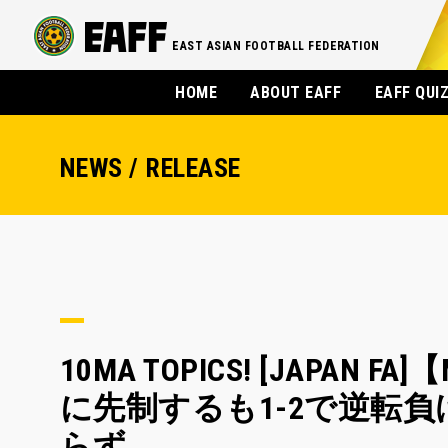
EAST ASIAN FOOTBALL FEDERATION
HOME
ABOUT EAFF
EAFF QUI
NEWS / RELEASE
10MA TOPICS! [JAPAN F
に先制するも1-2で逆転負
らず