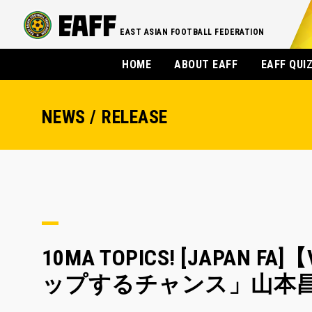
EAST ASIAN FOOTBALL FEDERATION
HOME
ABOUT EAFF
EAFF QUI
NEWS / RELEASE
10MA TOPICS! [JAP
ップするチャンス」山本昌