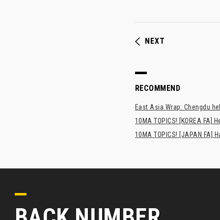
NEXT
RECOMMEND
East Asia Wrap: Chengdu hel
10MA TOPICS! [KOREA FA] H
10MA TOPICS! [JAPAN FA] Has
BACK NUMBER