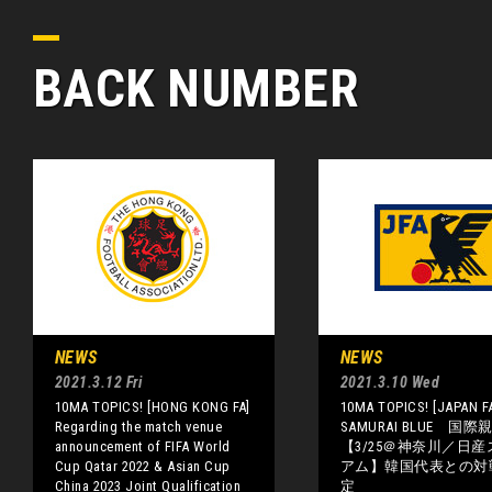
BACK NUMBER
NEWS
NEWS
2021.3.12 Fri
2021.3.10 Wed
10MA TOPICS! [HONG KONG FA]
10MA TOPICS! [JAPAN F
Regarding the match venue
SAMURAI BLUE 国
announcement of FIFA World
【3/25＠神奈川／日
Cup Qatar 2022 & Asian Cup
アム】韓国代表との対
China 2023 Joint Qualification
定