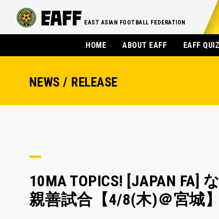
EAST ASIAN FOOTBALL FEDERATION
HOME
ABOUT EAFF
EAFF QUI
NEWS / RELEASE
10MA TOPICS! [JAP
親善試合【4/8(木)＠宮