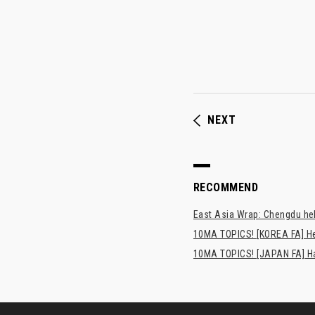
NEXT
RECOMMEND
East Asia Wrap: Chengdu hel
10MA TOPICS! [KOREA FA] H
10MA TOPICS! [JAPAN FA] Has