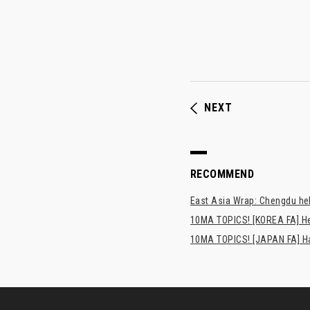
NEXT
RECOMMEND
East Asia Wrap: Chengdu hel
10MA TOPICS! [KOREA FA] H
10MA TOPICS! [JAPAN FA] Has