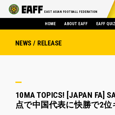
EAST ASIAN FOOTBALL FEDERATION
HOME
ABOUT EAFF
EAFF QUI
NEWS / RELEASE
10MA TOPICS! [JAPAN
点で中国代表に快勝で2位