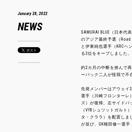
January 28, 2022
NEWS
SAMURAI BLUE（日
のアジア最終予選（Road
と伊東純也選手（KRCヘ
る2位をキープしました。
約2カ月の中断を挟んで
ーバック二人が怪我で不
先発メンバーはアウェイ
選手（川崎フロンターレ
ズ）が復帰。左サイドバ
（VfBシュツットガルト
タ・クララ）を配置しま
が並び、GK権田修一選手