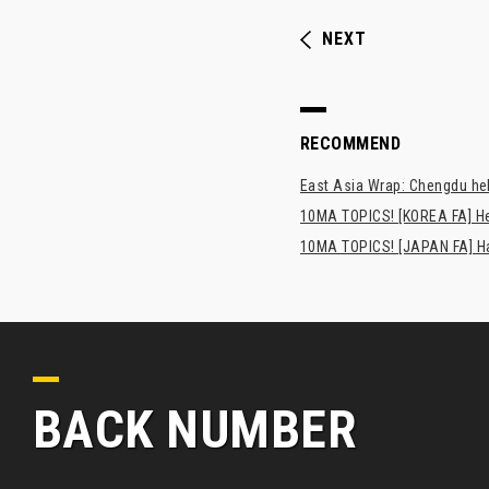
NEXT
RECOMMEND
East Asia Wrap: Chengdu hel
10MA TOPICS! [KOREA FA] H
10MA TOPICS! [JAPAN FA] Has
BACK NUMBER