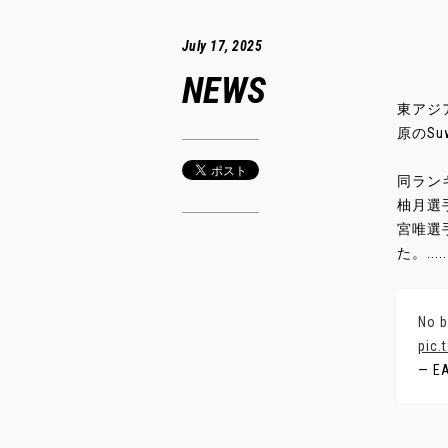
July 17, 2025
NEWS
東アジ
原のSu
同ラン
柚月選
宮唯選
た。.....
No b
pic.
— EA