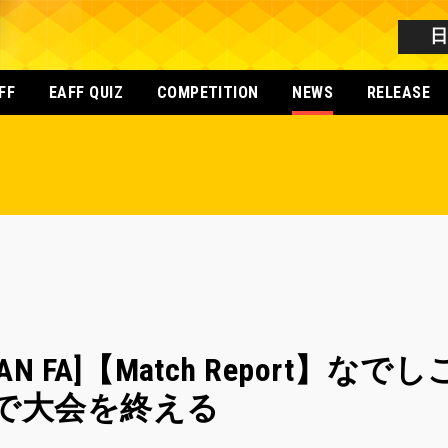
FF
EAFF QUIZ
COMPETITION
NEWS
RELEASE
[JAPAN FA]【Match Repor
位で大会を終える