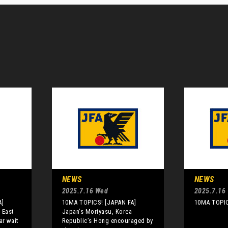
NEWS
NEWS
2025.7.16 Wed
2025.7.16
A]
10MA TOPICS! [JAPAN FA]
10MA TOPIC
 East
Japan’s Moriyasu, Korea
ar wait
Republic’s Hong encouraged by