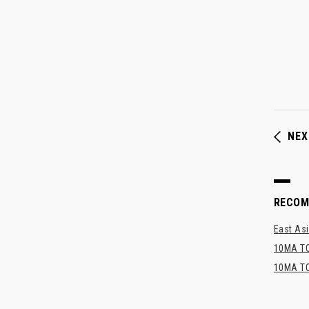
NEX
RECO
East Asi
10MA TO
10MA TO