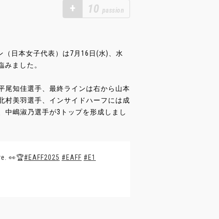
+
10
passion
ン（日本女子代表）は7月16日(水)、水
節に臨みました。
GK平尾知佳選手、最終ラインは右から山本
北村美羽選手、インサイドハーフには成
、中嶋淑乃選手が3トップを形成しまし
re. 👀🏆
#EAFF2025
#EAFF
#E1