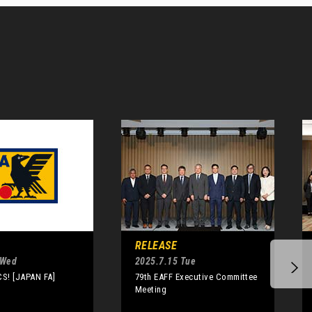
RELEASE
 Wed
2025.7.15 Tue
S! [JAPAN FA]
79th EAFF Executive Committee
Meeting