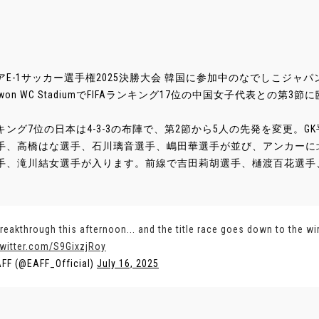
アE-1サッカー選手権2025決勝大会 韓国に参加中のなでしこジャパ
won WC StadiumでFIFAランキング17位の中国女子代表との第3
キング7位の日本は4-3-3の布陣で、第2節から5人の先発を変更。
手、高橋はな選手、石川璃音選手、嶋田華選手が並び、アンカーに
手、滝川結女選手が入ります。前線で吉田莉胡選手、樋渡百花選手
reakthrough this afternoon... and the title race goes down to the wi
twitter.com/S9GixzjRoy
FF (@EAFF_Official)
July 16, 2025