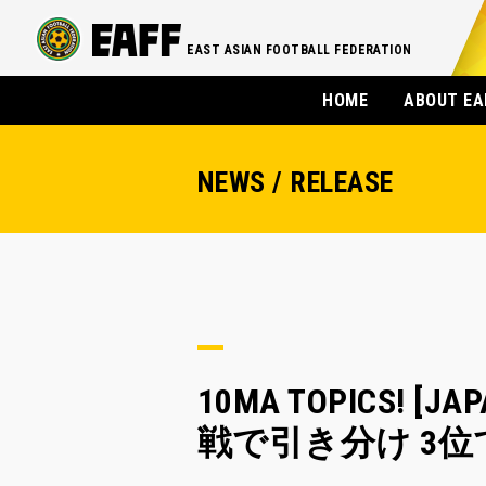
EAST ASIAN FOOTBALL FEDERATION
HOME
ABOUT EA
NEWS / RELEASE
10MA TOPICS! 
戦で引き分け 3