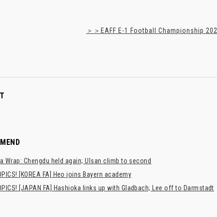
＞＞EAFF E-1 Football Championship 2025
T
MMEND
a Wrap: Chengdu held again; Ulsan climb to second
PICS! [KOREA FA] Heo joins Bayern academy
PICS! [JAPAN FA] Hashioka links up with Gladbach; Lee off to Darmstadt