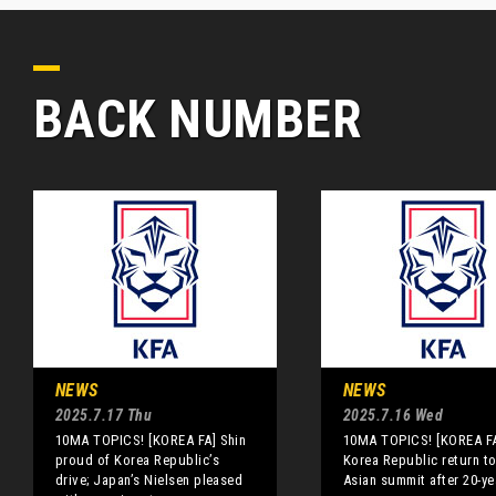
BACK NUMBER
NEWS
NEWS
2025.7.17 Thu
2025.7.16 Wed
10MA TOPICS! [KOREA FA] Shin
10MA TOPICS! [KOREA F
proud of Korea Republic’s
Korea Republic return to
drive; Japan’s Nielsen pleased
Asian summit after 20-ye