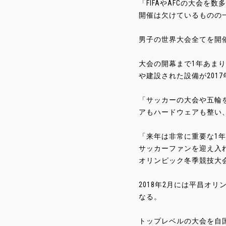
「FIFAやAFCの大会
開催は欠けているものの
男子の世界大会全てを開
大会の開幕まで1年あまり
や建設された設備が201
「サッカーの大会や五輪
アもハードウェアも整い、F
「来年は非常に重要な1
サッカーファンを迎え入れる
オリンピック冬季競技大
2018年2月には平昌オ
なる。
トップレベルの大会を自