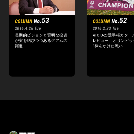
53
52
No.
No.
COLUMN
COLUMN
2016.4.26 Tue
2016.2.23 Tue
長期的ビジョンと賢明な投資
AFC U-23選手権カタール
が実を結びつつあるグアムの
レビュー オリンピッ
躍進
3枠をかけた戦い